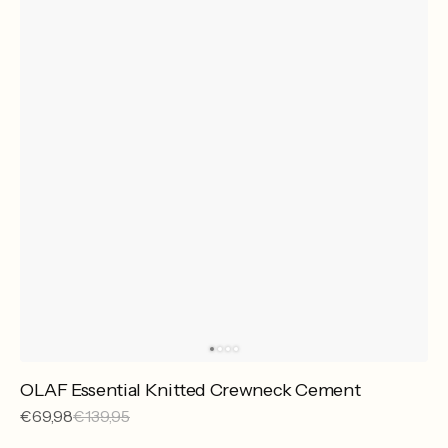
OLAF Essential Knitted Crewneck Cement
Sale
€69,98
Reguliere
€139,95
prijs
prijs