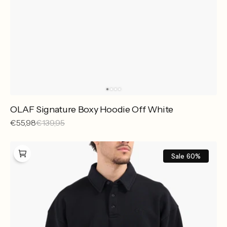
OLAF Signature Boxy Hoodie Off White
Sale
€55,98
Reguliere
€139,95
prijs
prijs
OLAF
Signature
Sale
60%
Oversized
Polo
Black