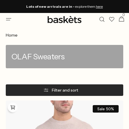
Skip to
Lots of new arrivals are in -
explore them
here
content
0
0
Winkelwa
items
Home
OLAF Sweaters
Filter and sort
OLAF
Essential
Sale
50%
Knitted
Crewneck
Cement