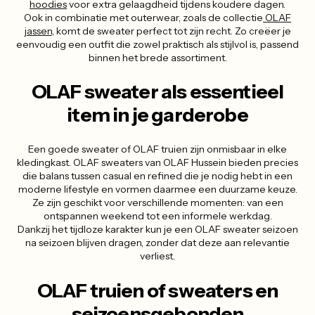
hoodies
voor extra gelaagdheid tijdens koudere dagen.
Ook in combinatie met outerwear, zoals de collectie
OLAF
jassen
, komt de sweater perfect tot zijn recht. Zo creëer je
eenvoudig een outfit die zowel praktisch als stijlvol is, passend
binnen het brede assortiment.
OLAF sweater als essentieel
item in je garderobe
Een goede sweater of OLAF truien zijn onmisbaar in elke
kledingkast. OLAF sweaters van OLAF Hussein bieden precies
die balans tussen casual en refined die je nodig hebt in een
moderne lifestyle en vormen daarmee een duurzame keuze.
Ze zijn geschikt voor verschillende momenten: van een
ontspannen weekend tot een informele werkdag.
Dankzij het tijdloze karakter kun je een OLAF sweater seizoen
na seizoen blijven dragen, zonder dat deze aan relevantie
verliest.
OLAF truien of sweaters en
seizoensgebonden