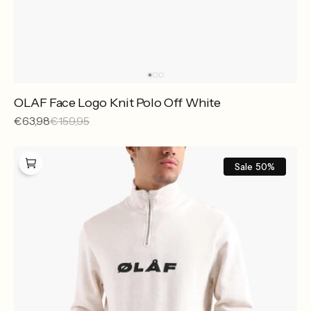
OLAF Face Logo Knit Polo Off White
Sale
€63,98
Reguliere
€159,95
prijs
prijs
OLAF
Italic
Sale
50%
Zip
Mock
Ecru
Heather