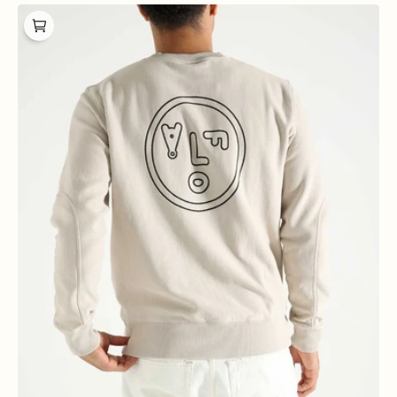
OLAF
Face
Crewneck
Cement