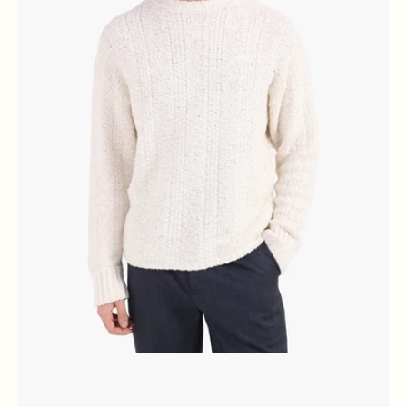
Crewneck
Off
White