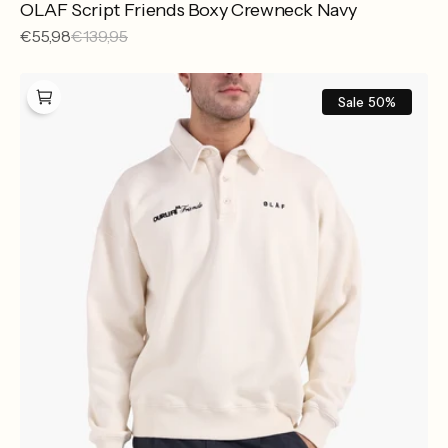
OLAF Script Friends Boxy Crewneck Navy
Sale
€55,98
Reguliere
€139,95
prijs
prijs
OLAF
Script
Sale
50%
Friends
Oversized
Polo
Off
White