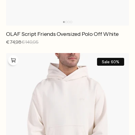
OLAF Script Friends Oversized Polo Off White
Sale
€74,98
Reguliere
€149,95
prijs
prijs
OLAF
Signature
Sale
60%
Boxy
Hoodie
Off
White