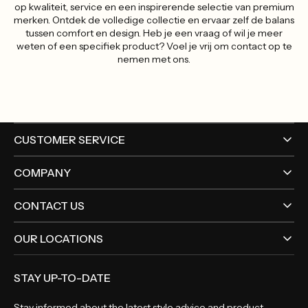
op kwaliteit, service en een inspirerende selectie van premium
merken. Ontdek de volledige collectie en ervaar zelf de balans
tussen comfort en design. Heb je een vraag of wil je meer
weten of een specifiek product? Voel je vrij om contact op te
nemen met ons.
CUSTOMER SERVICE
COMPANY
CONTACT US
OUR LOCATIONS
STAY UP-TO-DATE
Stay informed about the latest style advice and product