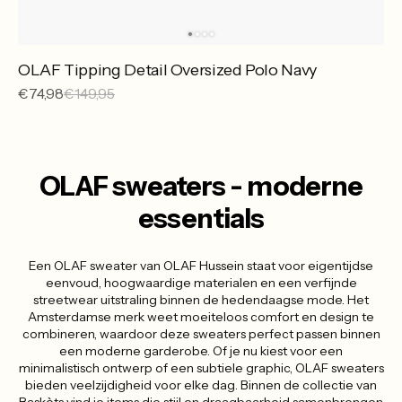
OLAF Tipping Detail Oversized Polo Navy
Sale
€74,98
Reguliere
€149,95
prijs
prijs
OLAF sweaters - moderne
essentials
Een OLAF sweater van OLAF Hussein staat voor eigentijdse
eenvoud, hoogwaardige materialen en een verfijnde
streetwear uitstraling binnen de hedendaagse mode. Het
Amsterdamse merk weet moeiteloos comfort en design te
combineren, waardoor deze sweaters perfect passen binnen
een moderne garderobe. Of je nu kiest voor een
minimalistisch ontwerp of een subtiele graphic, OLAF sweaters
bieden veelzijdigheid voor elke dag. Binnen de collectie van
Baskèts vind je items die stijl en draagbaarheid samenbrengen