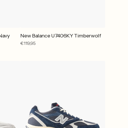
Navy
New Balance U7406KY Timberwolf
Reguliere
€119,95
prijs
New
Balance
U880R6ZZ
NB
Navy