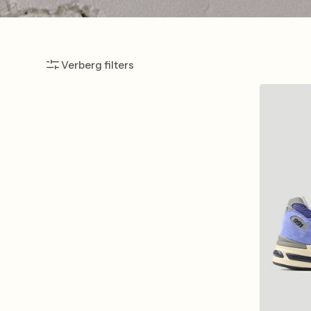
Verberg filters
New
Balance
Made
in
UK
U991WB2
Baja
Blue