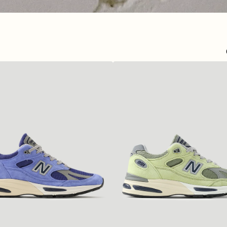
New
Balance
Made
in
UK
U991WG2
Green
Banana