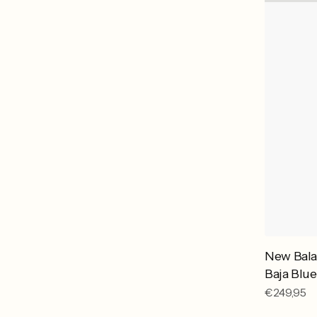
New Bal
Baja Blue
Reguliere
€249,95
prijs