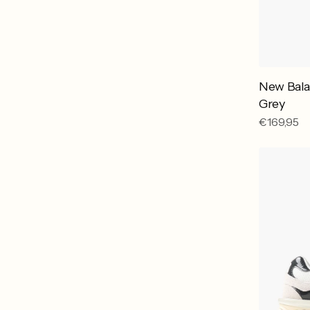
New Bal
Grey
Reguliere
€169,95
prijs
New
Balance
U90602F
Reflection