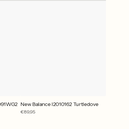
U991WG2
New Balance I2010162 Turtledove
Reguliere
€89,95
prijs