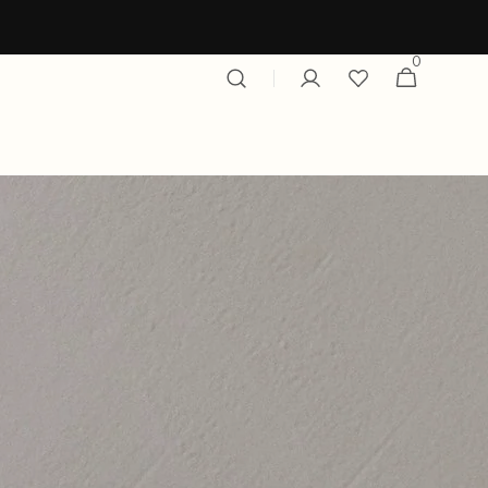
0
0
Winkelwagen
items