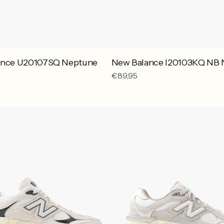
ance U20107SQ Neptune
New Balance I20103KQ NB 
Reguliere
€89,95
prijs
New
Balance
D
U906011M
Driftwood