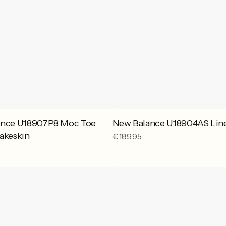
ance U18907P8 Moc Toe
New Balance U18904AS Lin
akeskin
Reguliere
€189,95
prijs
New
Balance
I20103KQ
NB
Navy