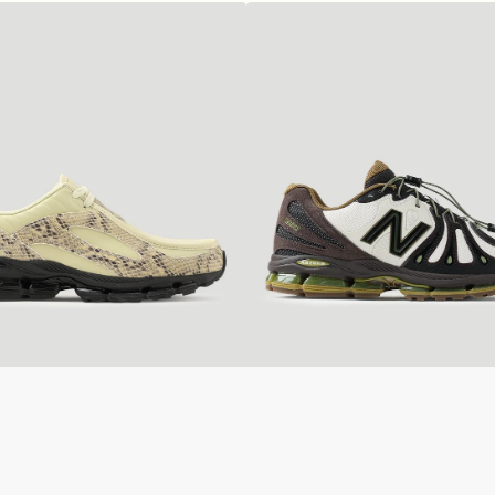
New
Balance
U18904AS
Linen