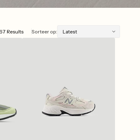
67 Results
Sorteer op:
New
Balance
I2010162
Turtledove