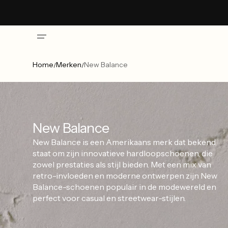
Skip to
content
Home
Merken
New Balance
/
/
New Balance
New Balance is een Amerikaans merk dat bekend
staat om zijn innovatieve hardloopschoenen, die
zowel prestaties als stijl bieden. Met een mix van
retro-invloeden en moderne ontwerpen zijn New
Balance-schoenen populair in de modewereld en
perfect voor casual en streetwear-stijlen.