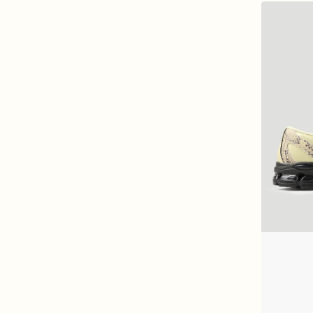
New
Balance
U18907P8
Moc
Toe
Morel
Snakeskin