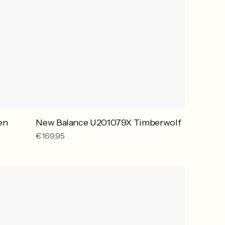
en
New Balance U201079X Timberwolf
Reguliere
€169,95
prijs
New
Balance
U7406KY
Timberwolf