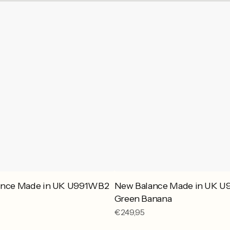
ance Made in UK U991WB2
New Balance Made in UK 
Green Banana
Reguliere
€249,95
prijs