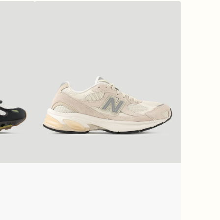
New
Balance
U201079X
Timberwolf