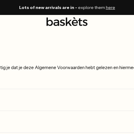
Lots of new arrivals are in -
explore them
here
tig je dat je deze Algemene Voorwaarden hebt gelezen en hiermee 