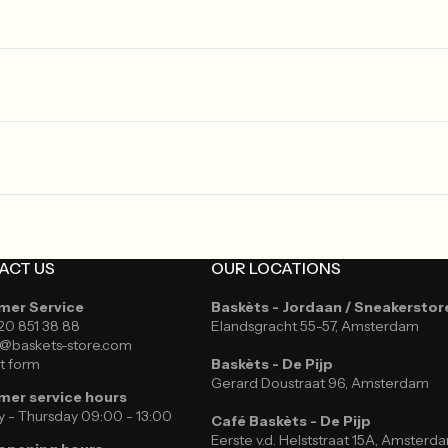
ACT US
OUR LOCATIONS
mer Service
Baskèts - Jordaan / Sneakerstor
 20 851 38 88
Elandsgracht 55-57, Amsterdam
e@baskets-store.com
t form
Baskèts - De Pijp
Gerard Doustraat 96, Amsterdam
er service hours
 - Thursday 09:00 - 13:00
Café Baskèts - De Pijp
Eerste v.d. Helststraat 15A, Amsterd