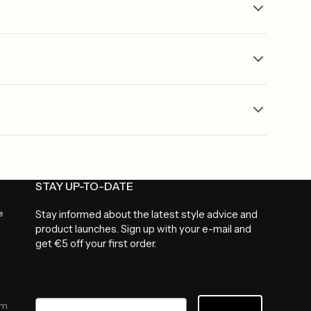
STAY UP-TO-DATE
e
Stay informed about the latest style advice and
product launches. Sign up with your e-mail and
get €5 off your first order.
Email
am