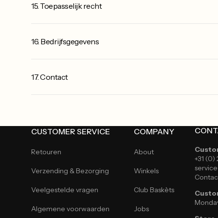
15. Toepasselijk recht
16. Bedrijfsgegevens
17. Contact
CONT
CUSTOMER SERVICE
COMPANY
Custo
Retouren
About
+31 (0)
servic
Verzending & Bezorging
Winkels
Contac
Veelgestelde vragen
Club Baskèts
Custom
Monday
Algemene voorwaarden
Jobs