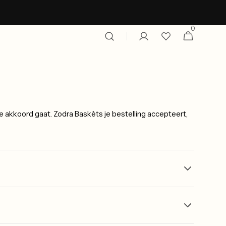
0
0
Winkelwagen
items
akkoord gaat. Zodra Baskèts je bestelling accepteert,