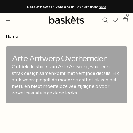
Skip to
Lots of new arrivals are in -
explore them
here
content
0
0
Winkelwa
items
Home
Arte Antwerp Overhemden
Ontdek de shirts van Arte Antwerp, waar een
strak design samenkomt met verfijnde details. Elk
stuk weerspiegelt de moderne esthetiek van het
merk en biedt moeiteloze veelzijdigheid voor
zowel casual als geklede looks.