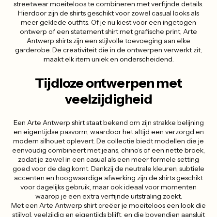
streetwear moeiteloos te combineren met verfijnde details.
Hierdoor zijn de shirts geschikt voor zowel casual looks als
meer geklede outfits. Of je nu kiest voor een ingetogen
ontwerp of een statement shirt met grafische print, Arte
Antwerp shirts zijn een stijlvolle toevoeging aan elke
garderobe. De creativiteit die in de ontwerpen verwerkt zit,
maakt elk item uniek en onderscheidend.
Tijdloze ontwerpen met
veelzijdigheid
Een Arte Antwerp shirt staat bekend om zijn strakke belijning
en eigentijdse pasvorm, waardoor het altijd een verzorgd en
modern silhouet oplevert. De collectie biedt modellen die je
eenvoudig combineert met jeans, chino’s of een nette broek,
zodat je zowel in een casual als een meer formele setting
goed voor de dag komt. Dankzij de neutrale kleuren, subtiele
accenten en hoogwaardige afwerking zijn de shirts geschikt
voor dagelijks gebruik, maar ook ideaal voor momenten
waarop je een extra verfijnde uitstraling zoekt.
Met een Arte Antwerp shirt creëer je moeiteloos een look die
stijlvol, veelzijdig en eigentijds blijft, en die bovendien aansluit