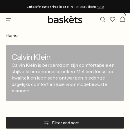
Skip to
Lots of new arrivals are in -
explore them
here
content
0
0
Winkelwa
items
Home
Calvin Klein
Calvin Klein is beroemd om zijn comfortabele en
stijlvolle herenonderbroeken. Met een focus op
kwaliteit en iconische ontwerpen, bieden ze
dagelijks comfort en luxe voor modebewuste
mannen.
Filter and sort