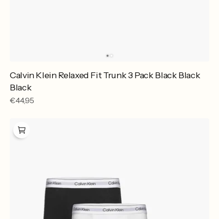
Calvin Klein Relaxed Fit Trunk 3 Pack Black Black
Black
Reguliere
€44,95
prijs
Calvin
Klein
Relaxed
Fit
Trunk
3
Pack
Grey
Heather
White
Black