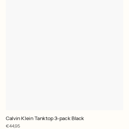
Calvin Klein Tanktop 3-pack Black
Reguliere
€44,95