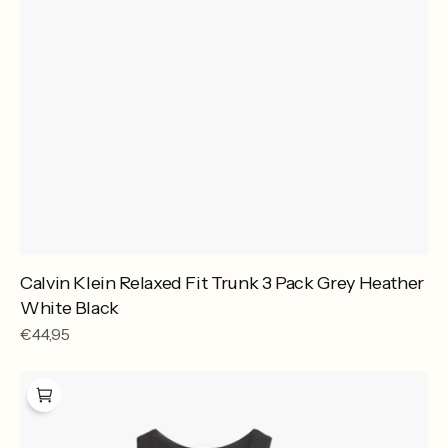
Calvin Klein Relaxed Fit Trunk 3 Pack Grey Heather
White Black
Reguliere
€44,95
prijs
Calvin
Klein
Tanktop
3-