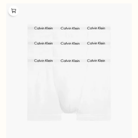
Calvin
Klein
3
Pack
Cotton
Stretch
Trunk
White