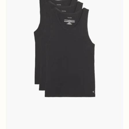
pack
Black