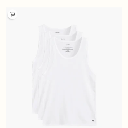
prijs
Calvin
Klein
Tanktop
3-
pack
White