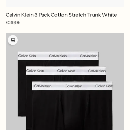
Calvin Klein 3 Pack Cotton Stretch Trunk White
Reguliere
€39,95
prijs
Calvin
Klein
Relaxed
Fit
Trunk
3
Pack
Black
Black
Black